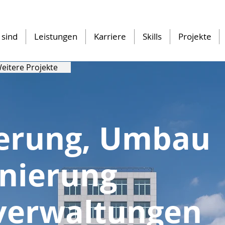
 sind
Leistungen
Karriere
Skills
Projekte
eitere Projekte
erung, Umbau
nierung
verwaltungen