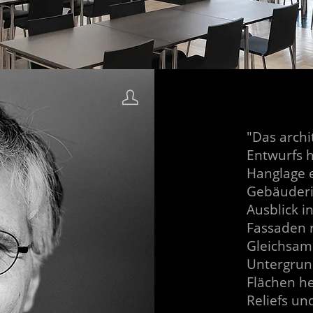
"Das arch
Entwurfs 
Hanglage e
Gebäuderie
Ausblick i
Fassaden r
Gleichsam
Untergrund
Flächen he
Reliefs u