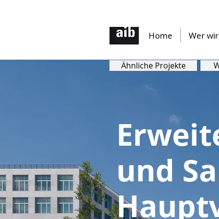
Home
Wer wir
Ähnliche Projekte
W
Erweit
und Sa
Haupt