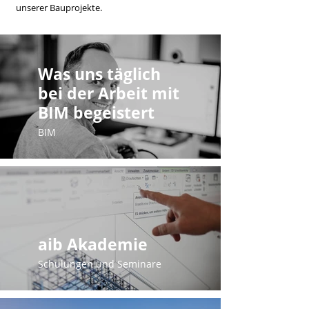
unserer Bauprojekte.
Was uns täglich
bei der Arbeit mit
BIM begeistert
BIM
aib Akademie
Schulungen und Seminare