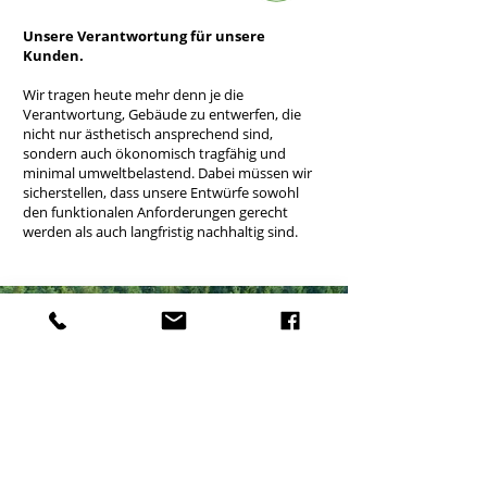
Unsere Verantwortung für unsere
Kunden.
Wir tragen heute mehr denn je die
Verantwortung, Gebäude zu entwerfen, die
nicht nur ästhetisch ansprechend sind,
sondern auch ökonomisch tragfähig und
minimal umweltbelastend. Dabei müssen wir
sicherstellen, dass unsere Entwürfe sowohl
den funktionalen Anforderungen gerecht
werden als auch langfristig nachhaltig sind.
Möchtest Du mit uns anspruchsvolle
Projekte verwirklichen?
Wir planen integriert und vernetzt unter
Anwendung von Building Information
Modeling (BIM). Darüber hinaus erstellen
wir Machbarkeitsstudien und planen