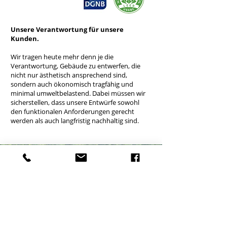
Unsere Verantwortung für unsere
Kunden.
Wir tragen heute mehr denn je die
Verantwortung, Gebäude zu entwerfen, die
nicht nur ästhetisch ansprechend sind,
sondern auch ökonomisch tragfähig und
minimal umweltbelastend. Dabei müssen wir
sicherstellen, dass unsere Entwürfe sowohl
den funktionalen Anforderungen gerecht
werden als auch langfristig nachhaltig sind.
Möchtest Du mit uns anspruchsvolle
Projekte verwirklichen?
Wir planen integriert und vernetzt unter
Anwendung von Building Information
Modeling (BIM). Darüber hinaus erstellen