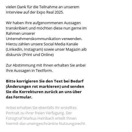
vielen Dank für die Teilnahme an unserem
Interview auf der Expo Real 2025.
Wir haben Ihre aufgenommenen Aussagen
transkribiert und möchten diese nun gerne im
Rahmen unserer
Unternehmenskommunikation verwenden.
Hierzu zählen unsere Social Media Kanäle
(Linkedin, Instagram) sowie unser Magazin aib
diskursiv (Print und Online)
Zur Abstimmung mit Ihnen erhalten Sie anbei
Ihre Aussagen in Textform.
Bitte korrigieren Sie den Text bei Bedarf
(Änderungen rot markieren) und senden
Sie die Korrekturen zurück an uns über
das Formular.
Anbei erhalten Sie ebenfalls Ihr erstelltes
Portrait zu Ihrer freien Verfügung. Der
Fotogtraf Markus Heinbach erteilt Ihnen
hiermit das uneingeschränkte Nutzungsrecht.