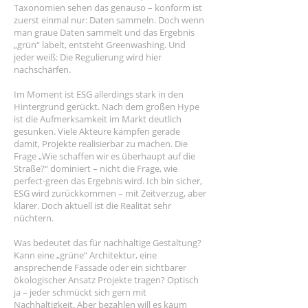
Taxonomien sehen das genauso – konform ist
zuerst einmal nur: Daten sammeln. Doch wenn
man graue Daten sammelt und das Ergebnis
„grün“ labelt, entsteht Greenwashing. Und
jeder weiß: Die Regulierung wird hier
nachschärfen.
Im Moment ist ESG allerdings stark in den
Hintergrund gerückt. Nach dem großen Hype
ist die Aufmerksamkeit im Markt deutlich
gesunken. Viele Akteure kämpfen gerade
damit, Projekte realisierbar zu machen. Die
Frage „Wie schaffen wir es überhaupt auf die
Straße?“ dominiert – nicht die Frage, wie
perfect-green das Ergebnis wird. Ich bin sicher,
ESG wird zurückkommen – mit Zeitverzug, aber
klarer. Doch aktuell ist die Realität sehr
nüchtern.
Was bedeutet das für nachhaltige Gestaltung?
Kann eine „grüne“ Architektur, eine
ansprechende Fassade oder ein sichtbarer
ökologischer Ansatz Projekte tragen? Optisch
ja – jeder schmückt sich gern mit
Nachhaltigkeit. Aber bezahlen will es kaum