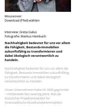
Mouseover:
Download (Pfeil) wählen
Interview: Greta Galus
Fotografie: Markus Heinbach
Nachhaltigkeit bedeutet für uns vor allem
die Fähigkeit, Bestands-Immobilien
zukunftsfähig zu transformieren und
dabei ökologisch verantwortlich zu
handeln.
Nachhaltigkeit bedeutet für uns vor allem die
Fähigkeit, Bestands-Immobilien zukunftsfähig
zu transformieren und dabei ökologisch
verantwortlich zu handeln.
Unser Unternehmen habe ich 2006 gegründet
– mittlerweile fast zwanzig Jahre. Was als
klassischer Projektentwickler für
innerstädtische Einzelhandelsimmobilien