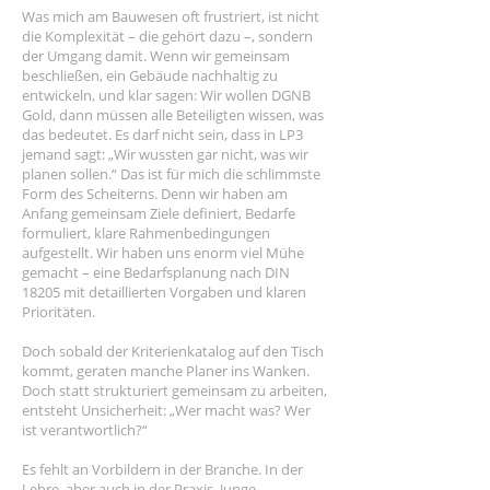
Was mich am Bauwesen oft frustriert, ist nicht
die Komplexität – die gehört dazu –, sondern
der Umgang damit. Wenn wir gemeinsam
beschließen, ein Gebäude nachhaltig zu
entwickeln, und klar sagen: Wir wollen DGNB
Gold, dann müssen alle Beteiligten wissen, was
das bedeutet. Es darf nicht sein, dass in LP3
jemand sagt: „Wir wussten gar nicht, was wir
planen sollen.“ Das ist für mich die schlimmste
Form des Scheiterns. Denn wir haben am
Anfang gemeinsam Ziele definiert, Bedarfe
formuliert, klare Rahmenbedingungen
aufgestellt. Wir haben uns enorm viel Mühe
gemacht – eine Bedarfsplanung nach DIN
18205 mit detaillierten Vorgaben und klaren
Prioritäten.
Doch sobald der Kriterienkatalog auf den Tisch
kommt, geraten manche Planer ins Wanken.
Doch statt strukturiert gemeinsam zu arbeiten,
entsteht Unsicherheit: „Wer macht was? Wer
ist verantwortlich?“
Es fehlt an Vorbildern in der Branche. In der
Lehre, aber auch in der Praxis. Junge