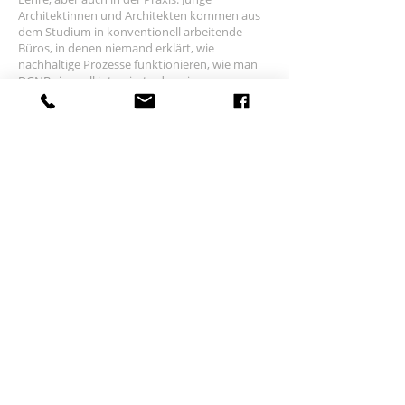
Architektinnen und Architekten kommen aus
dem Studium in konventionell arbeitende
Büros, in denen niemand erklärt, wie
nachhaltige Prozesse funktionieren, wie man
DGNB sinnvoll integriert oder wie man
technische Planung und Architektur
zusammendenkt. Es fehlt an Mentoren –
Menschen, die es nicht nur lehren, sondern
vorleben.
Unser Modell ist recht simpel: Wir machen nur
das, was sinnvoll ist. Wir vermeiden technisch
ausgeklügelte, aber nicht notwendige
Lösungen. Wir planen keine Technik, der
Punkte wegen. Wir entwickeln Gebäude, die
funktionieren – architektonisch, technisch und
wirtschaftlich.
Auf die Frage „Wie kommt man da strategisch
durch?“ gibt es für mich eine klare Antwort:
Nachhaltigkeit funktioniert nur mit
Digitalisierung. Wenn ich meine Immobilie,
meine Bauteile, meine Materialien und meine
Prozesse digital kenne, kann ich sie bewerten,