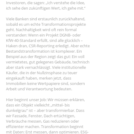
Investoren, die sagen: „Ich verstehe die Idee,
ich sehe den zukünftigen Wert, ich gehe mit.“
Viele Banken sind erstaunlich zurückhaltend,
sobald es um echte Transformationsprojekte
geht. Nachhaltigkeit wird oft rein formal
verstanden: Wenn ein Projekt DGNB- oder
KfW-40-Standard erfüllt, sind alle glücklich –
Haken dran, CSR-Reporting erledigt. Aber echte
Bestandstransformation ist komplexer. Ein
Beispiel aus der Region zeigt das gut: Ein voll
vermietetes, gut gelegenes Gebäude, technisch
aber stark vernachlässigt. Viele institutionelle
Käufer, die in der Nullzinsphase zu teuer
eingekauft haben, merken jetzt, dass
Immobilien keine Wertpapiere sind, sondern
Arbeit und Verantwortung bedeuten.
Hier beginnt unser Job: Wir müssen erklären,
dass ein Objekt vielleicht „mittel- bis
dunkelgrau“ ist – aber transformierbar. Dass
wir Fassade, Fenster, Dach ertüchtigen,
Verbräuche messen, Gas reduzieren oder
effizienter machen. Transformation beginnt
mit Daten: Erst messen, dann optimieren. ESG-