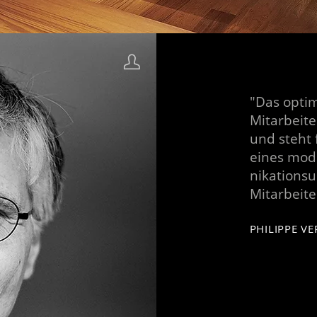
"Das opti
Mitarbeite
und steht 
eines mo
nikations
Mitarbeite
PHILIPPE VE