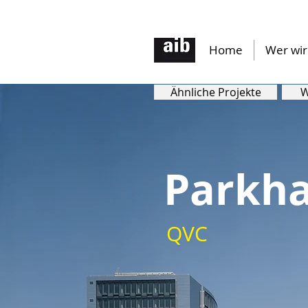
Home
Wer wir
Ähnliche Projekte
W
Parkh
QVC